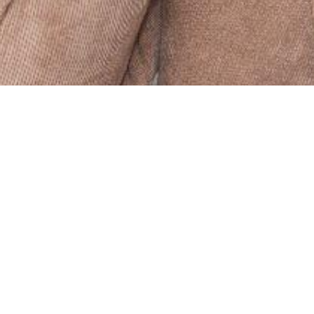
André Guerra
é professor de Língua Portuguesa
e Redação, compartilha aulas e dicas para ajudar
seus alunos a serem aprovados em concursos e
vestibulares.
Possui um canal com mais de 1,6 mil seguidores
e um perfil no Instagram com mais de 12,3 mil