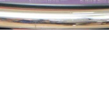
Psicopedagoga, especialista em ensino
estruturado para crianças autistas e diretora do
IEAC (Instituto de Educação e Análise do
Comportamento) com mais de 25 mil
seguidores no Instagram.
YouTube:
https://www.youtube.com/ieac_aba