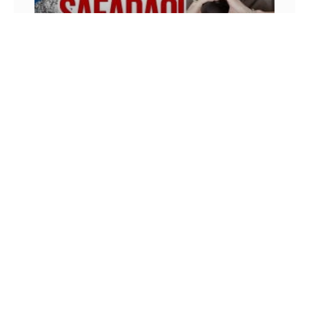
#07 EU GOSTO DO SAFADÃO – BRUNO AVILA
NOS SEUS OUVIDOS!
Gravei esse podcast em pleno carnaval e
aproveitei para falar como os “pré-conceitos”
atrapalham sua vida, principalmente se você é um
profissional de marketing ou
9 DE FEVEREIRO DE 2016