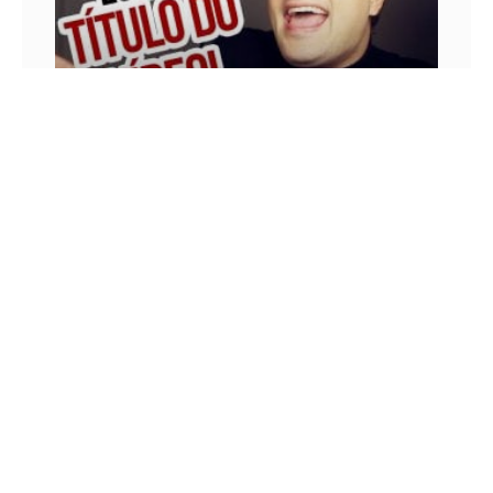
COMO FAZER TÍTULOS IRRESISTÍVEIS PARA
VÍDEOS NO YOUTUBE!
Um vídeo para ter muitas visualizações tem
como pré-requisito ser um vídeo de bom
conteúdo para o SEU público. Porém muitas
pessoas se esquecem do
22 DE JUNHO DE 2017