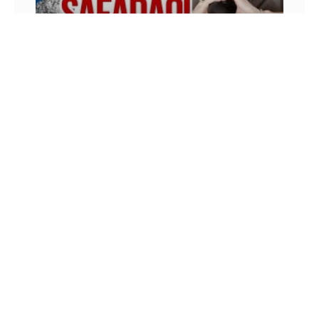
#07 EU GOSTO DO SAFADÃO – BRUNO AVILA
NOS SEUS OUVIDOS!
Gravei esse podcast em pleno carnaval e
aproveitei para falar como os “pré-conceitos”
atrapalham sua vida, principalmente se você é um
profissional de marketing ou
9 DE FEVEREIRO DE 2016