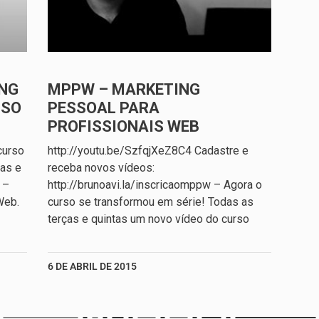
NG
MPPW – MARKETING
SSO
PESSOAL PARA
PROFISSIONAIS WEB
curso
http://youtu.be/SzfqjXeZ8C4 Cadastre e
ças e
receba novos vídeos:
 –
http://brunoavi.la/inscricaomppw – Agora o
Web.
curso se transformou em série! Todas as
terças e quintas um novo vídeo do curso
6 DE ABRIL DE 2015