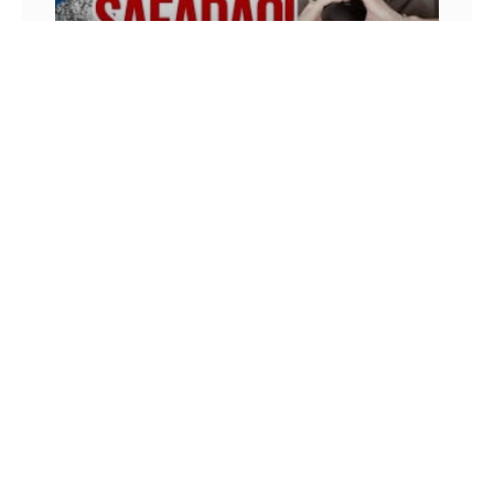
#07 EU GOSTO DO SAFADÃO – BRUNO AVILA
NOS SEUS OUVIDOS!
Gravei esse podcast em pleno carnaval e
aproveitei para falar como os “pré-conceitos”
atrapalham sua vida, principalmente se você é um
profissional de marketing ou
9 DE FEVEREIRO DE 2016