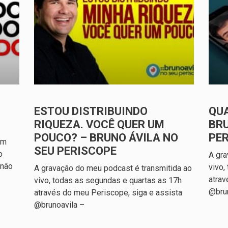
ESTOU DISTRIBUINDO
QUA
RIQUEZA. VOCÊ QUER UM
BRU
POUCO? – BRUNO ÁVILA NO
PE
um
SEU PERISCOPE
o
A gra
 não
vivo,
A gravação do meu podcast é transmitida ao
atrav
vivo, todas as segundas e quartas as 17h
@bru
através do meu Periscope, siga e assista
@brunoavila –