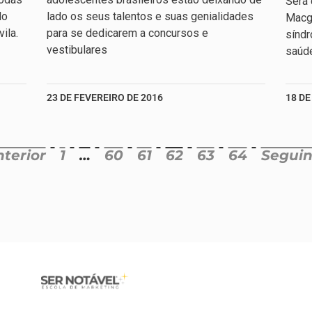
Será 
do
lado os seus talentos e suas genialidades
Macgy
ila.
para se dedicarem a concursos e
síndr
vestibulares
saúd
23 DE FEVEREIRO DE 2016
18 DE
nterior
1
…
60
61
62
63
64
Seguin