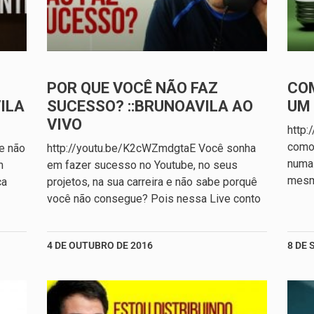
POR QUE VOCÊ NÃO FAZ
COM
ILA
SUCESSO? ::BRUNOAVILA AO
UM
VIVO
http:
como 
e não
http://youtu.be/K2cWZmdgtaE Você sonha
numa 
m
em fazer sucesso no Youtube, no seus
mesm
ça
projetos, na sua carreira e não sabe porquê
você não consegue? Pois nessa Live conto
4 DE OUTUBRO DE 2016
8 DE