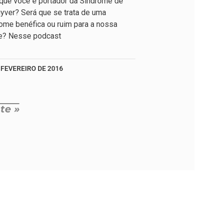
que você é portador da Síndrome de
ver? Será que se trata de uma
ome benéfica ou ruim para a nossa
e? Nesse podcast
 FEVEREIRO DE 2016
te »