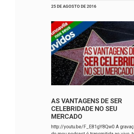
25 DE AGOSTO DE 2016
AS VANTAGENS DE SER
CELEBRIDADE NO SEU
MERCADO
http://youtu.be/F_E81gY8Qw0 A grava
do meu podcast é transmitida ao vivo, 