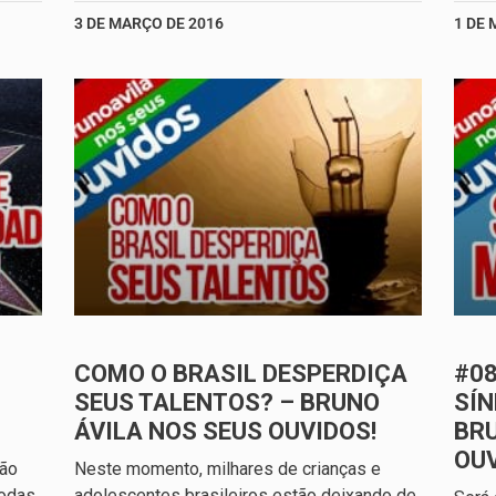
3 DE MARÇO DE 2016
1 DE 
COMO O BRASIL DESPERDIÇA
#0
SEUS TALENTOS? – BRUNO
SÍ
ÁVILA NOS SEUS OUVIDOS!
BRU
OUV
ção
Neste momento, milhares de crianças e
todas
adolescentes brasileiros estão deixando de