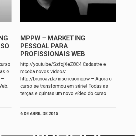
NG
MPPW – MARKETING
SSO
PESSOAL PARA
PROFISSIONAIS WEB
curso
http://youtu.be/SzfqjXeZ8C4 Cadastre e
ças e
receba novos vídeos:
 –
http://brunoavi.la/inscricaomppw – Agora o
Web.
curso se transformou em série! Todas as
terças e quintas um novo vídeo do curso
6 DE ABRIL DE 2015