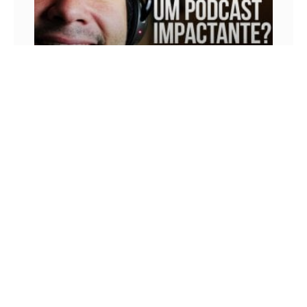
COMO FAZER UM PODCAST IMPACTANTE? –
BRUNO ÁVILA NOS SEUS OUVIDOS!
No episódio de hoje explico o porquê de não usar
vinhetas nem músicas de fundo em meus
podcasts. Não se trata de preguiça nem de
19 DE OUTUBRO DE 2016