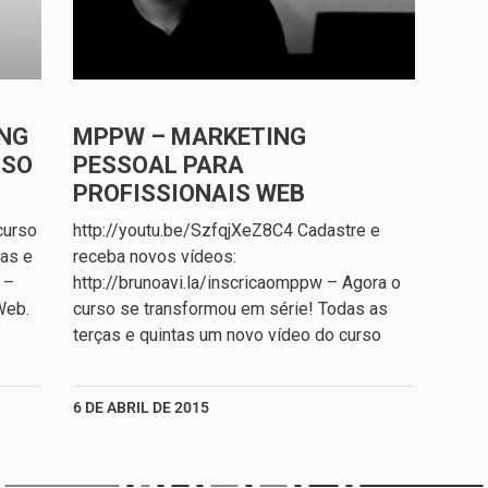
NG
MPPW – MARKETING
SSO
PESSOAL PARA
PROFISSIONAIS WEB
curso
http://youtu.be/SzfqjXeZ8C4 Cadastre e
ças e
receba novos vídeos:
 –
http://brunoavi.la/inscricaomppw – Agora o
Web.
curso se transformou em série! Todas as
terças e quintas um novo vídeo do curso
6 DE ABRIL DE 2015