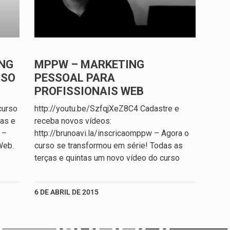
NG
MPPW – MARKETING
SSO
PESSOAL PARA
PROFISSIONAIS WEB
curso
http://youtu.be/SzfqjXeZ8C4 Cadastre e
ças e
receba novos vídeos:
 –
http://brunoavi.la/inscricaomppw – Agora o
Web.
curso se transformou em série! Todas as
terças e quintas um novo vídeo do curso
6 DE ABRIL DE 2015