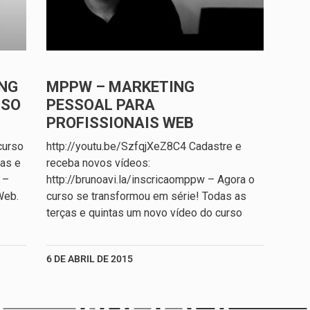
NG
MPPW – MARKETING
SSO
PESSOAL PARA
PROFISSIONAIS WEB
curso
http://youtu.be/SzfqjXeZ8C4 Cadastre e
ças e
receba novos vídeos:
 –
http://brunoavi.la/inscricaomppw – Agora o
Web.
curso se transformou em série! Todas as
terças e quintas um novo vídeo do curso
6 DE ABRIL DE 2015