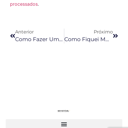
processados
.
Anterior
Próximo
Como Fazer Um Podcast IMPACTANTE? – Bruno Ávila Nos Seus Ouvidos!
Como Fiquei MUITO RICO Com Cursos Online – Bruno Ávila Nos Seus Ouvidos