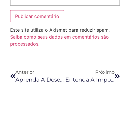
Este site utiliza o Akismet para reduzir spam.
Saiba como seus dados em comentários são
processados
.
Anterior
Próximo
Aprenda A Desenvolver Autoconhecimento E Colha Os Frutos Disso
Entenda A Importância Desenvolver Uma Identidade Visual Para Sua Marca Pessoal Ou Para O Seu Negócio No Instagram