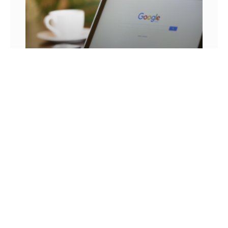
25 FRASES DE MARKETING DIGITAL E AS
LIÇÕES QUE SEU NEGÓCIO PODE TIRAR DELA
Você já se pegou em um momento sem
inspiração? Sabe aqueles dias em que as boas
ideias insistem em não aparecer? Quem trabalha
com marketing
14 DE JULHO DE 2022