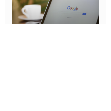
25 FRASES DE MARKETING DIGITAL E AS
LIÇÕES QUE SEU NEGÓCIO PODE TIRAR DELA
Você já se pegou em um momento sem
inspiração? Sabe aqueles dias em que as boas
ideias insistem em não aparecer? Quem trabalha
com marketing
14 DE JULHO DE 2022