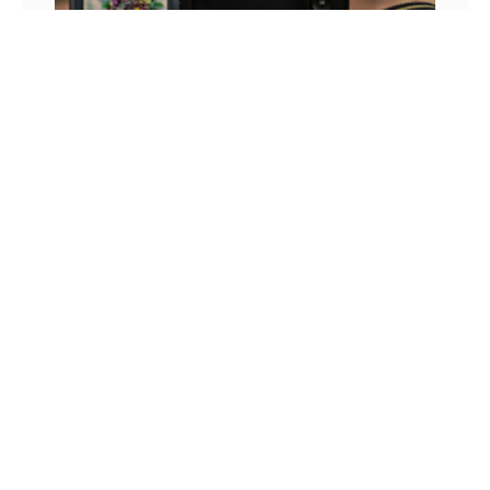
CONFIRA COMO GARANTIR A QUALIDADE 4K
NOS SEUS VÍDEOS
Já entramos na era das tecnologias avançadas
com televisões Ultra HD, mas a grande parte dos
conteúdos produzidos ainda tem resolução muito
inferior a 4K,
3 DE MAIO DE 2022