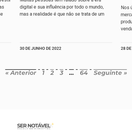
as
digital e sua influência por todo o mundo,
Nos ú
de
mas a realidade é que não se trata de um
merc
produ
venda
30 DE JUNHO DE 2022
28 DE
« Anterior
1
2
3
…
64
Seguinte »