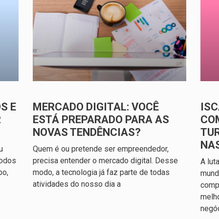
S E
MERCADO DIGITAL: VOCÊ
ISC
R
ESTÁ PREPARADO PARA AS
CO
NOVAS TENDÊNCIAS?
TU
NA
u
Quem é ou pretende ser empreendedor,
todos
precisa entender o mercado digital. Desse
A lut
po,
modo, a tecnologia já faz parte de todas
mundo
atividades do nosso dia a
compl
melh
negó