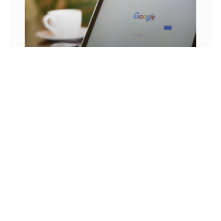
25 FRASES DE MARKETING DIGITAL E AS
LIÇÕES QUE SEU NEGÓCIO PODE TIRAR DELA
Você já se pegou em um momento sem
inspiração? Sabe aqueles dias em que as boas
ideias insistem em não aparecer? Quem trabalha
com marketing
14 DE JULHO DE 2022