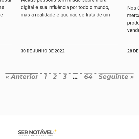
as
digital e sua influência por todo o mundo,
Nos ú
de
mas a realidade é que não se trata de um
merc
produ
venda
30 DE JUNHO DE 2022
28 DE
« Anterior
1
2
3
…
64
Seguinte »