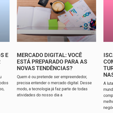
S E
MERCADO DIGITAL: VOCÊ
ISC
R
ESTÁ PREPARADO PARA AS
CO
NOVAS TENDÊNCIAS?
TU
NA
u
Quem é ou pretende ser empreendedor,
todos
precisa entender o mercado digital. Desse
A lut
po,
modo, a tecnologia já faz parte de todas
mundo
atividades do nosso dia a
compl
melh
negó