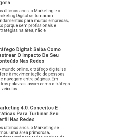
gora
s últimos anos, o Marketing e o
rketing Digital se tornaram
ndamentais para muitas empresas,
so porque sem profissionais e
tratégias na área, não é
ráfego Digital: Saiba Como
astrear O Impacto De Seu
onteúdo Nas Redes
 mundo online, o tráfego digital se
fere à movimentação de pessoas
e navegam entre páginas. Em
tras palavras, assim como o tráfego
 veículos
arketing 4.0: Conceitos E
ráticas Para Turbinar Seu
erfil Nas Redes
s últimos anos, o Marketing se
rnou uma área primorosa,