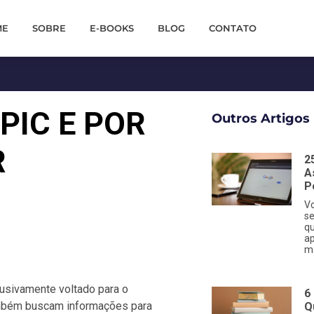
ME
SOBRE
E-BOOKS
BLOG
CONTATO
PIC E POR
Outros Artigos
R
2
A
P
V
se
qu
a
m
usivamente voltado para o
6
ambém buscam informações para
Q