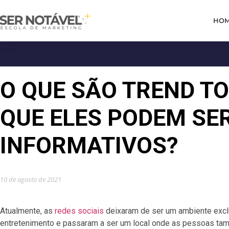
HO
O QUE SÃO TREND TO
QUE ELES PODEM SE
INFORMATIVOS?
10 de agosto de 2021
Atualmente, as
redes sociais
deixaram de ser um ambiente excl
entretenimento e passaram a ser um local onde as pessoas t