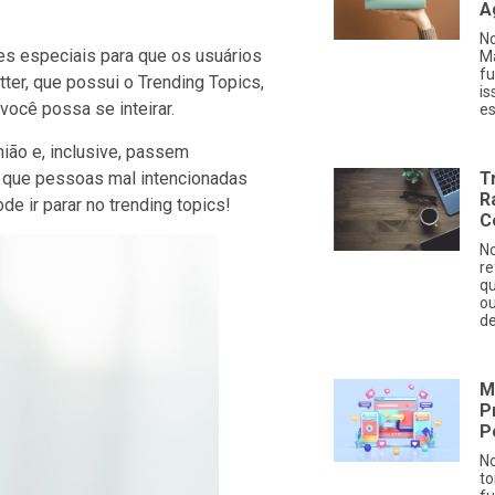
A
No
s especiais para que os usuários
Ma
fu
ter, que possui o Trending Topics,
is
ocê possa se inteirar.
es
ião e, inclusive, passem
e que pessoas mal intencionadas
T
R
 ir parar no trending topics!
C
No
re
qu
ou
de
M
P
P
No
to