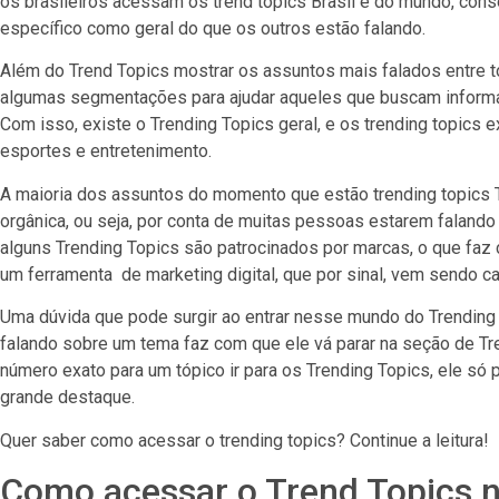
os brasileiros acessam os trend topics Brasil e do mundo, con
específico como geral do que os outros estão falando.
Além do Trend Topics mostrar os assuntos mais falados entre 
algumas segmentações para ajudar aqueles que buscam informa
Com isso, existe o Trending Topics geral, e os trending topics e
esportes e entretenimento.
A maioria dos assuntos do momento que estão trending topics T
orgânica, ou seja, por conta de muitas pessoas estarem falando
alguns Trending Topics são patrocinados por marcas, o que faz
um ferramenta de marketing digital, que por sinal, vem sendo ca
Uma dúvida que pode surgir ao entrar nesse mundo do Trending
falando sobre um tema faz com que ele vá parar na seção de Tr
número exato para um tópico ir para os Trending Topics, ele só 
grande destaque.
Quer saber como acessar o trending topics? Continue a leitura!
Como acessar o Trend Topics n