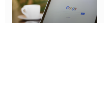
25 FRASES DE MARKETING DIGITAL E AS
LIÇÕES QUE SEU NEGÓCIO PODE TIRAR DELA
Você já se pegou em um momento sem
inspiração? Sabe aqueles dias em que as boas
ideias insistem em não aparecer? Quem trabalha
com marketing
14 DE JULHO DE 2022