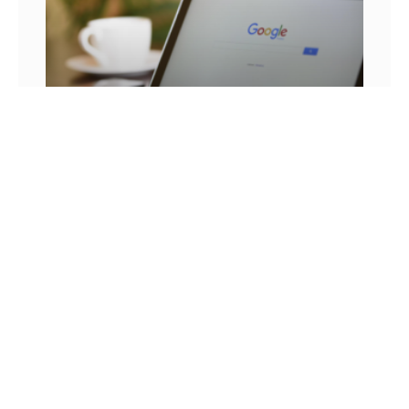
25 FRASES DE MARKETING DIGITAL E AS
LIÇÕES QUE SEU NEGÓCIO PODE TIRAR DELA
Você já se pegou em um momento sem
inspiração? Sabe aqueles dias em que as boas
ideias insistem em não aparecer? Quem trabalha
com marketing
14 DE JULHO DE 2022