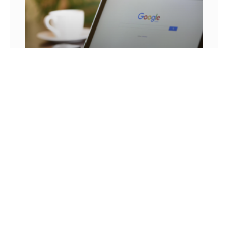
25 FRASES DE MARKETING DIGITAL E AS
LIÇÕES QUE SEU NEGÓCIO PODE TIRAR DELA
Você já se pegou em um momento sem
inspiração? Sabe aqueles dias em que as boas
ideias insistem em não aparecer? Quem trabalha
com marketing
14 DE JULHO DE 2022