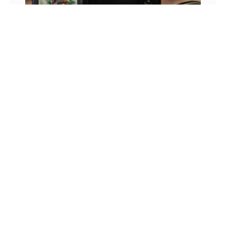
CONFIRA COMO GARANTIR A QUALIDADE 4K
NOS SEUS VÍDEOS
Já entramos na era das tecnologias avançadas
com televisões Ultra HD, mas a grande parte dos
conteúdos produzidos ainda tem resolução muito
inferior a 4K,
3 DE MAIO DE 2022