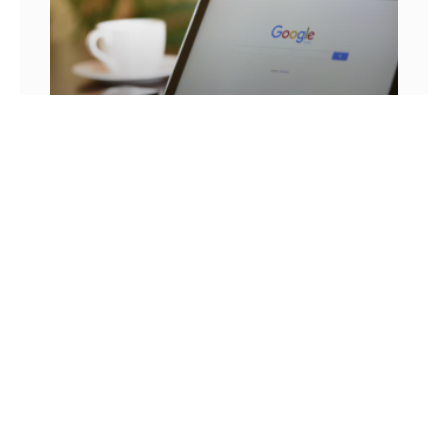
25 FRASES DE MARKETING DIGITAL E AS
LIÇÕES QUE SEU NEGÓCIO PODE TIRAR DELA
Você já se pegou em um momento sem
inspiração? Sabe aqueles dias em que as boas
ideias insistem em não aparecer? Quem trabalha
com marketing
14 DE JULHO DE 2022