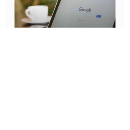
25 FRASES DE MARKETING DIGITAL E AS
LIÇÕES QUE SEU NEGÓCIO PODE TIRAR DELA
Você já se pegou em um momento sem
inspiração? Sabe aqueles dias em que as boas
ideias insistem em não aparecer? Quem trabalha
com marketing
14 DE JULHO DE 2022