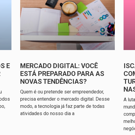
S E
MERCADO DIGITAL: VOCÊ
ISC
R
ESTÁ PREPARADO PARA AS
CO
NOVAS TENDÊNCIAS?
TU
NA
u
Quem é ou pretende ser empreendedor,
todos
precisa entender o mercado digital. Desse
A lut
po,
modo, a tecnologia já faz parte de todas
mundo
atividades do nosso dia a
compl
melh
negó