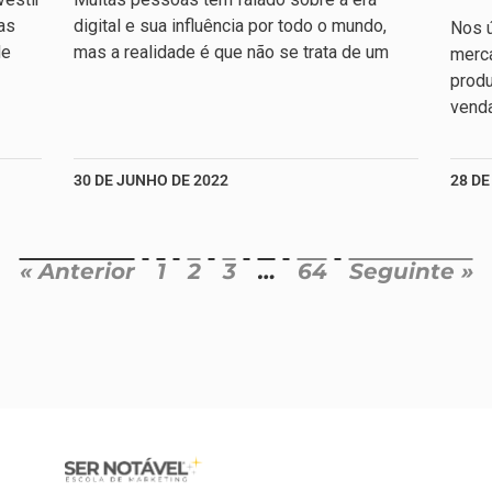
as
digital e sua influência por todo o mundo,
Nos ú
de
mas a realidade é que não se trata de um
merc
produ
venda
30 DE JUNHO DE 2022
28 DE
« Anterior
1
2
3
…
64
Seguinte »