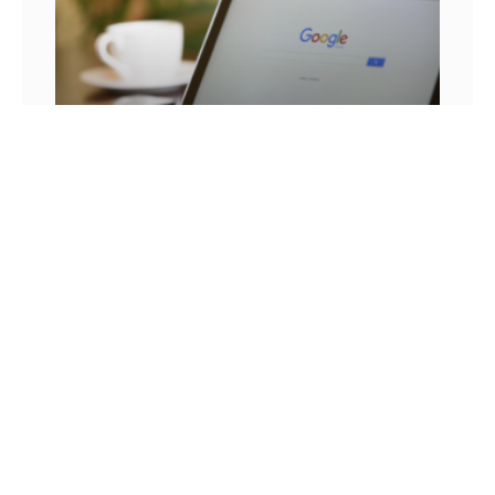
25 FRASES DE MARKETING DIGITAL E AS
LIÇÕES QUE SEU NEGÓCIO PODE TIRAR DELA
Você já se pegou em um momento sem
inspiração? Sabe aqueles dias em que as boas
ideias insistem em não aparecer? Quem trabalha
com marketing
14 DE JULHO DE 2022