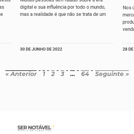
as
digital e sua influência por todo o mundo,
Nos ú
de
mas a realidade é que não se trata de um
merc
produ
venda
30 DE JUNHO DE 2022
28 DE
« Anterior
1
2
3
…
64
Seguinte »