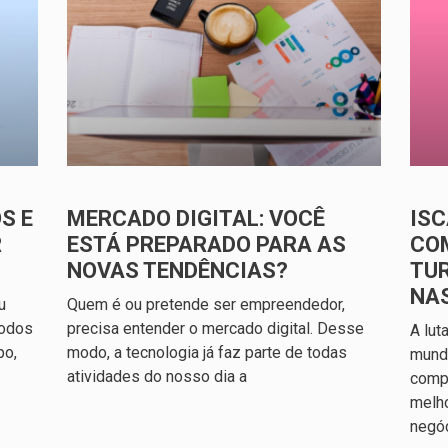
S E
MERCADO DIGITAL: VOCÊ
ISC
R
ESTÁ PREPARADO PARA AS
CO
NOVAS TENDÊNCIAS?
TU
NA
u
Quem é ou pretende ser empreendedor,
todos
precisa entender o mercado digital. Desse
A lut
po,
modo, a tecnologia já faz parte de todas
mundo
atividades do nosso dia a
compl
melh
negó