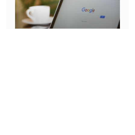
25 FRASES DE MARKETING DIGITAL E AS
LIÇÕES QUE SEU NEGÓCIO PODE TIRAR DELA
Você já se pegou em um momento sem
inspiração? Sabe aqueles dias em que as boas
ideias insistem em não aparecer? Quem trabalha
com marketing
14 DE JULHO DE 2022