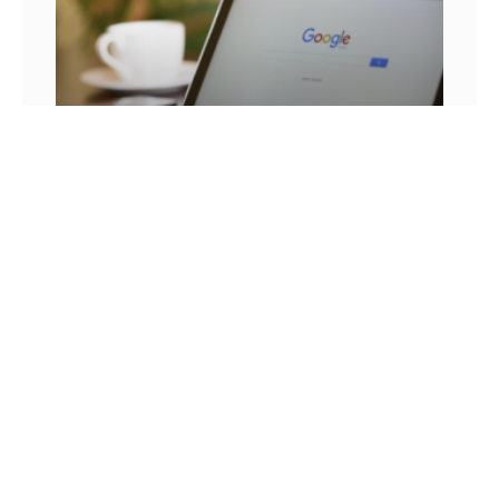
25 FRASES DE MARKETING DIGITAL E AS
LIÇÕES QUE SEU NEGÓCIO PODE TIRAR DELA
Você já se pegou em um momento sem
inspiração? Sabe aqueles dias em que as boas
ideias insistem em não aparecer? Quem trabalha
com marketing
14 DE JULHO DE 2022