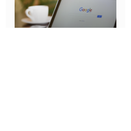
25 FRASES DE MARKETING DIGITAL E AS
LIÇÕES QUE SEU NEGÓCIO PODE TIRAR DELA
Você já se pegou em um momento sem
inspiração? Sabe aqueles dias em que as boas
ideias insistem em não aparecer? Quem trabalha
com marketing
14 DE JULHO DE 2022