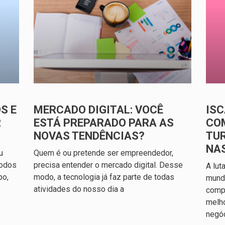
S E
MERCADO DIGITAL: VOCÊ
ISC
R
ESTÁ PREPARADO PARA AS
CO
NOVAS TENDÊNCIAS?
TU
NA
u
Quem é ou pretende ser empreendedor,
todos
precisa entender o mercado digital. Desse
A lut
po,
modo, a tecnologia já faz parte de todas
mundo
atividades do nosso dia a
compl
melh
negó