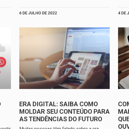
6 DE JULHO DE 2022
4 DE 
O
ERA DIGITAL: SAIBA COMO
CO
MOLDAR SEU CONTEÚDO PARA
MAR
AS TENDÊNCIAS DO FUTURO
QUE
OU
estir
Muitas pessoas têm falado sobre a era