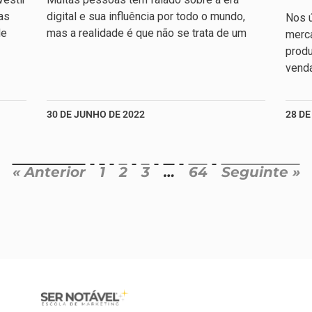
as
digital e sua influência por todo o mundo,
Nos ú
de
mas a realidade é que não se trata de um
merc
produ
venda
30 DE JUNHO DE 2022
28 DE
« Anterior
1
2
3
…
64
Seguinte »