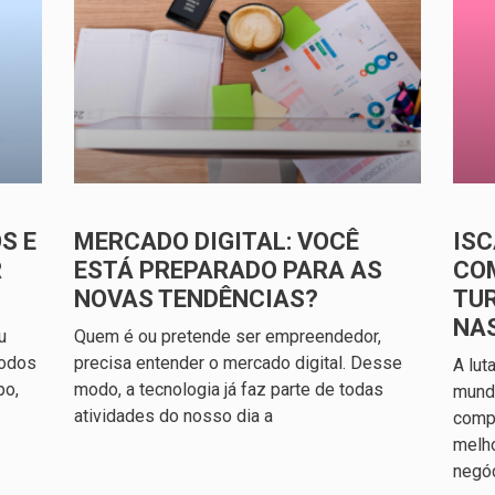
S E
MERCADO DIGITAL: VOCÊ
ISC
R
ESTÁ PREPARADO PARA AS
CO
NOVAS TENDÊNCIAS?
TU
NA
u
Quem é ou pretende ser empreendedor,
todos
precisa entender o mercado digital. Desse
A lut
po,
modo, a tecnologia já faz parte de todas
mundo
atividades do nosso dia a
compl
melh
negó