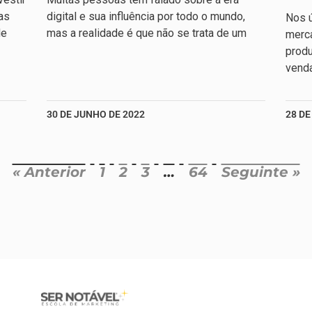
as
digital e sua influência por todo o mundo,
Nos ú
de
mas a realidade é que não se trata de um
merc
produ
venda
30 DE JUNHO DE 2022
28 DE
« Anterior
1
2
3
…
64
Seguinte »