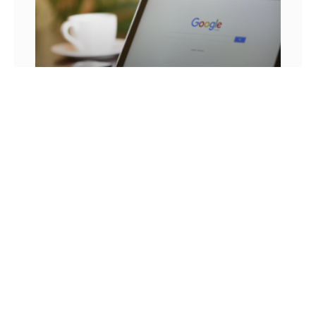
25 FRASES DE MARKETING DIGITAL E AS
LIÇÕES QUE SEU NEGÓCIO PODE TIRAR DELA
Você já se pegou em um momento sem
inspiração? Sabe aqueles dias em que as boas
ideias insistem em não aparecer? Quem trabalha
com marketing
14 DE JULHO DE 2022