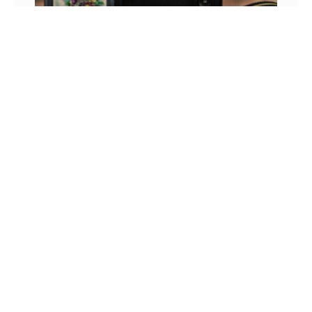
CONFIRA COMO GARANTIR A QUALIDADE 4K
NOS SEUS VÍDEOS
Já entramos na era das tecnologias avançadas
com televisões Ultra HD, mas a grande parte dos
conteúdos produzidos ainda tem resolução muito
inferior a 4K,
3 DE MAIO DE 2022