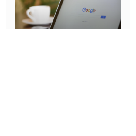
25 FRASES DE MARKETING DIGITAL E AS
LIÇÕES QUE SEU NEGÓCIO PODE TIRAR DELA
Você já se pegou em um momento sem
inspiração? Sabe aqueles dias em que as boas
ideias insistem em não aparecer? Quem trabalha
com marketing
14 DE JULHO DE 2022