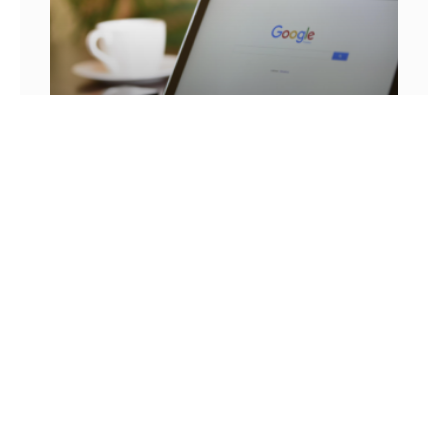
25 FRASES DE MARKETING DIGITAL E AS
LIÇÕES QUE SEU NEGÓCIO PODE TIRAR DELA
Você já se pegou em um momento sem
inspiração? Sabe aqueles dias em que as boas
ideias insistem em não aparecer? Quem trabalha
com marketing
14 DE JULHO DE 2022