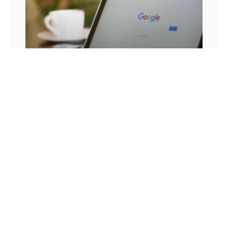
25 FRASES DE MARKETING DIGITAL E AS
LIÇÕES QUE SEU NEGÓCIO PODE TIRAR DELA
Você já se pegou em um momento sem
inspiração? Sabe aqueles dias em que as boas
ideias insistem em não aparecer? Quem trabalha
com marketing
14 DE JULHO DE 2022