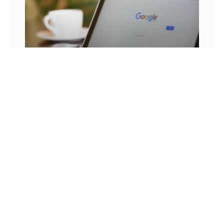
25 FRASES DE MARKETING DIGITAL E AS
LIÇÕES QUE SEU NEGÓCIO PODE TIRAR DELA
Você já se pegou em um momento sem
inspiração? Sabe aqueles dias em que as boas
ideias insistem em não aparecer? Quem trabalha
com marketing
14 DE JULHO DE 2022