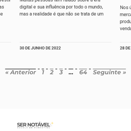
as
digital e sua influência por todo o mundo,
Nos ú
de
mas a realidade é que não se trata de um
merc
produ
venda
30 DE JUNHO DE 2022
28 DE
« Anterior
1
2
3
…
64
Seguinte »