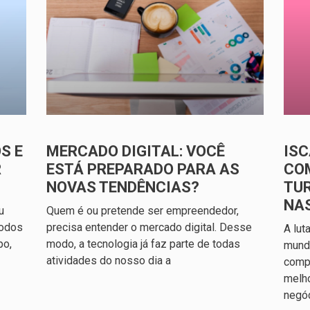
S E
MERCADO DIGITAL: VOCÊ
ISC
R
ESTÁ PREPARADO PARA AS
CO
NOVAS TENDÊNCIAS?
TU
NA
u
Quem é ou pretende ser empreendedor,
todos
precisa entender o mercado digital. Desse
A lut
po,
modo, a tecnologia já faz parte de todas
mundo
atividades do nosso dia a
compl
melh
negó