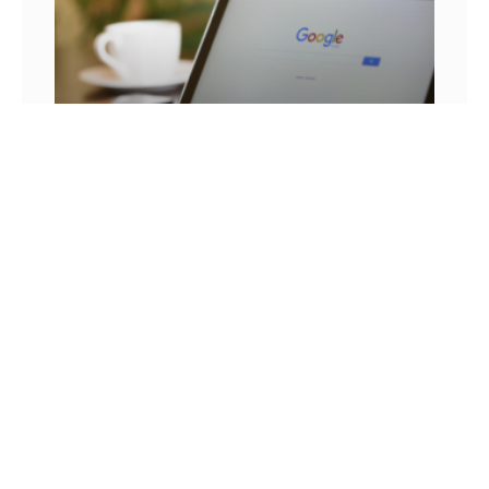
25 FRASES DE MARKETING DIGITAL E AS
LIÇÕES QUE SEU NEGÓCIO PODE TIRAR DELA
Você já se pegou em um momento sem
inspiração? Sabe aqueles dias em que as boas
ideias insistem em não aparecer? Quem trabalha
com marketing
14 DE JULHO DE 2022