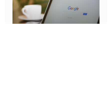
25 FRASES DE MARKETING DIGITAL E AS
LIÇÕES QUE SEU NEGÓCIO PODE TIRAR DELA
Você já se pegou em um momento sem
inspiração? Sabe aqueles dias em que as boas
ideias insistem em não aparecer? Quem trabalha
com marketing
14 DE JULHO DE 2022