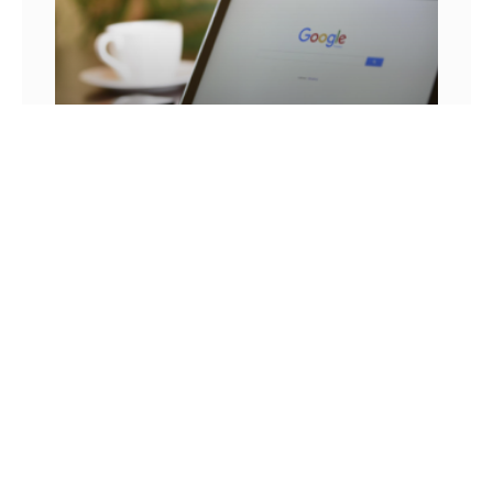
25 FRASES DE MARKETING DIGITAL E AS
LIÇÕES QUE SEU NEGÓCIO PODE TIRAR DELA
Você já se pegou em um momento sem
inspiração? Sabe aqueles dias em que as boas
ideias insistem em não aparecer? Quem trabalha
com marketing
14 DE JULHO DE 2022