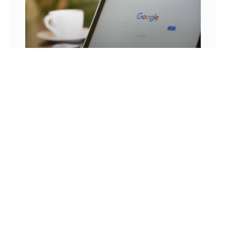
25 FRASES DE MARKETING DIGITAL E AS
LIÇÕES QUE SEU NEGÓCIO PODE TIRAR DELA
Você já se pegou em um momento sem
inspiração? Sabe aqueles dias em que as boas
ideias insistem em não aparecer? Quem trabalha
com marketing
14 DE JULHO DE 2022