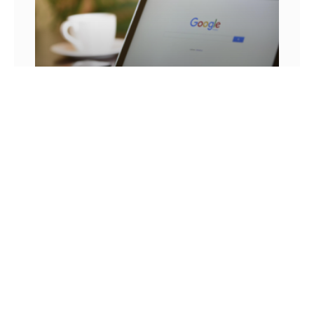
25 FRASES DE MARKETING DIGITAL E AS
LIÇÕES QUE SEU NEGÓCIO PODE TIRAR DELA
Você já se pegou em um momento sem
inspiração? Sabe aqueles dias em que as boas
ideias insistem em não aparecer? Quem trabalha
com marketing
14 DE JULHO DE 2022