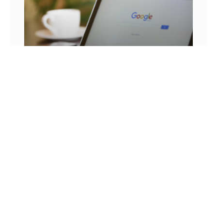
25 FRASES DE MARKETING DIGITAL E AS
LIÇÕES QUE SEU NEGÓCIO PODE TIRAR DELA
Você já se pegou em um momento sem
inspiração? Sabe aqueles dias em que as boas
ideias insistem em não aparecer? Quem trabalha
com marketing
14 DE JULHO DE 2022