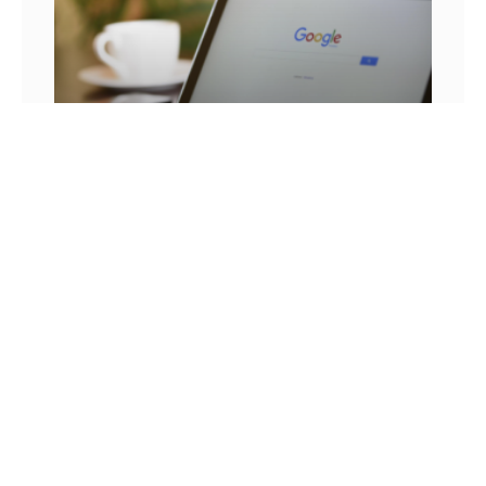
25 FRASES DE MARKETING DIGITAL E AS
LIÇÕES QUE SEU NEGÓCIO PODE TIRAR DELA
Você já se pegou em um momento sem
inspiração? Sabe aqueles dias em que as boas
ideias insistem em não aparecer? Quem trabalha
com marketing
14 DE JULHO DE 2022